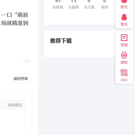
45
13
0
0
暂无
发帖数
主题数
关注数
粉丝
，一口“萌新
上场就精准到
暂无
推荐下载
发帖
举报
微信
返回列表
Line
高级模式