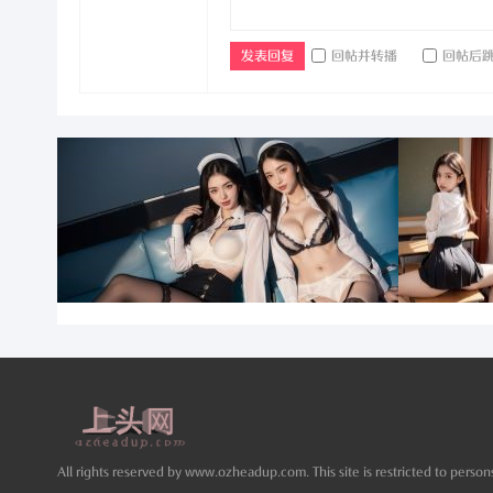
头
回帖并转播
回帖后
发表回复
网
论
All rights reserved by www.ozheadup.com. This site is restricted to persons