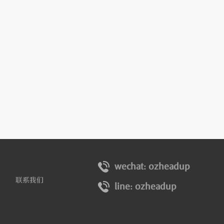
wechat: ozheadup
联系我们
line: ozheadup