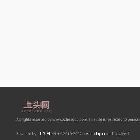
All rights reserved by www.ozheadup.com. This site is restricted to persons
Powered by
上头网
X3.4 ©2010-2022
ozheadup.com
上头网设计